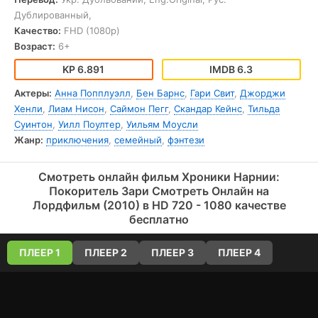
Сюжет фильма «Хроники Нарнии: Покоритель Зари» не
Дублированный,
перестает удивлять зрителя своей неожиданностью и
Качество:
FHD (1080p)
глубиной. В нем присутствует множество тем, которые
заставляют задуматься о дружбе, вере, предательстве и
Возраст:
6+
мужестве. Каждый персонаж проходит через испытания,
которые меняют его и помогают стать сильнее.
6.891
6.3
В целом, фильм «Хроники Нарнии: Покоритель Зари» - это
Актеры:
Анна Попплуэлл
,
Бен Барнс
,
Гари Свит
,
Джорджи
захватывающее и эмоциональное кино, которое погружает
Хенли
,
Лиам Нисон
,
Саймон Пегг
,
Скандар Кейнс
,
Тильда
зрителя в удивительный мир фэнтези и оставляет после себя
глубокие размышления. Рекомендуется к просмотру как
Суинтон
,
Уилл Поултер
,
Уильям Моусли
поклонникам жанра, так и тем, кто любит качественное кино
Жанр:
приключения
,
семейный
,
фэнтези
о приключениях и магии.
Смотреть онлайн фильм Хроники Нарнии:
Покоритель Зари Смотреть Онлайн на
Лордфильм (2010) в HD 720 - 1080 качестве
бесплатно
ПЛЕЕР 1
ПЛЕЕР 2
ПЛЕЕР 3
ПЛЕЕР 4