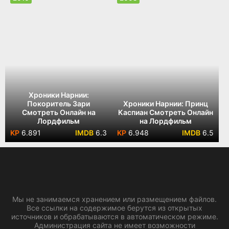
Хроники Нарнии:
Покоритель Зари
Хроники Нарнии: Принц
Смотреть Онлайн на
Каспиан Смотреть Онлайн
Лордфильм
на Лордфильм
6.891
6.3
6.948
6.5
Мы не занимаемся хранением или размещением файлов.
Все ссылки на содержимое берутся из открытых
источников и обрабатываются в автоматическом режиме.
Администрация сайта не имеет возможности