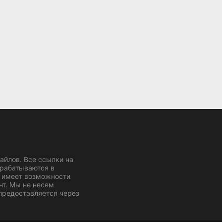
йлов. Все ссылки на
брабатываются в
 имеет возможности
нт. Мы не несем
 предоставляется через