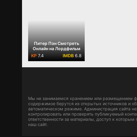
Питер Пэн Смотреть
Онлайн на Лордфильм
7.4
6.8
Мы не занимаемся хранением или размещением фа
содержимое берутся из открытых источников и о
автоматическом режиме. Администрация сайта не
контролировать или проверять публикуемый конте
ответственности за материалы, доступ к которым
наш сайт.