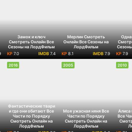
Замок и ключ
Мерлин Смотреть
Одна
Смотреть Онлайн Все
Онлайн Все Сезоны на
Смотр
м
Сезоны на ЛордФильм
ЛордФильм
Сезоны
9
7.0
7.4
8.1
7.9
7.9
2016
2005
2010
Фантастические твари
и где они обитают Все
Моя ужасная няня Все
Алиса 
Части по Порядку
Части по Порядку
Все Ча
Смотреть Онлайн на
Смотреть Онлайн на
Смотр
ЛордФильм
ЛордФильм
Л