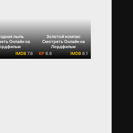
ёздная пыль
Золотой компас
еть Онлайн на
Смотреть Онлайн на
ордфильм
Лордфильм
7.6
6.6
6.1