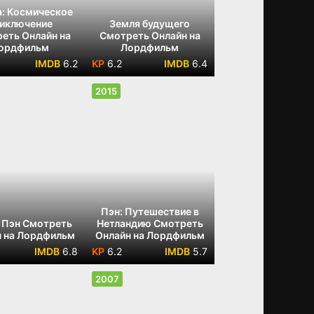
а: Космическое
иключение
Земля будущего
еть Онлайн на
Смотреть Онлайн на
ордфильм
Лордфильм
6.2
6.2
6.4
2015
Пэн: Путешествие в
 Пэн Смотреть
Нетландию Смотреть
 на Лордфильм
Онлайн на Лордфильм
6.8
6.2
5.7
2007