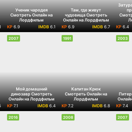
Затур
Ученик чародея
Там, где живут
пр
Смотреть Онлайн на
чудовища Смотреть
Смотр
Лордфильм
Онлайн на Лордфильм
Л
1
6.9
6.1
6.9
6.7
6.4
2007
1991
2003
Мой домашний
Капитан Крюк
динозавр Смотреть
Смотреть Онлайн на
Питер
Онлайн на Лордфильм
Лордфильм
Онлайн
5
7.1
6.4
7.2
6.8
7.4
2016
2008
2007