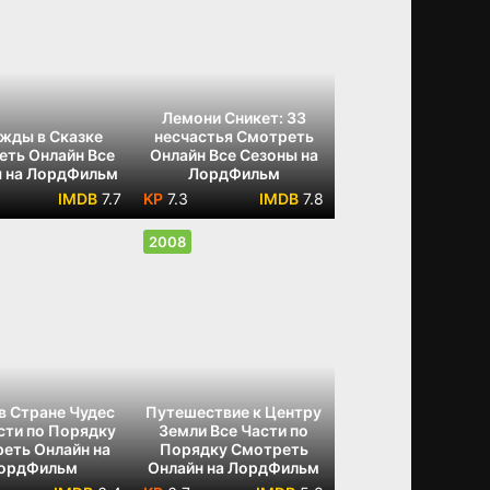
Лемони Сникет: 33
жды в Сказке
несчастья Смотреть
еть Онлайн Все
Онлайн Все Сезоны на
 на ЛордФильм
ЛордФильм
7.7
7.3
7.8
2008
в Стране Чудес
Путешествие к Центру
сти по Порядку
Земли Все Части по
еть Онлайн на
Порядку Смотреть
ордФильм
Онлайн на ЛордФильм