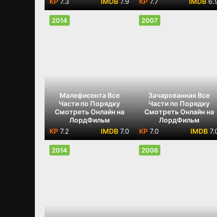
7.3
7.9
7.7
6.
2014
2007
Малефисента Все
Зачарованная Все
Части по Порядку
Части по Порядку
Смотреть Онлайн на
Смотреть Онлайн на
ЛордФильм
ЛордФильм
7.2
7.0
7.0
7.
2014
2006