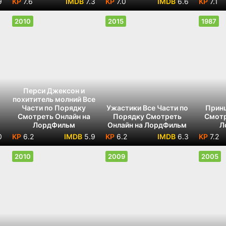
9
7.6
7.3
7.0
6.6
7.1
2010
2015
1987
Перси Джексон и
похититель молний Все
Части по Порядку
Ужастики Все Части по
Принц
Смотреть Онлайн на
Порядку Смотреть
Смотр
ЛордФильм
Онлайн на ЛордФильм
Л
0
6.2
5.9
6.2
6.3
7.2
2010
2009
2005