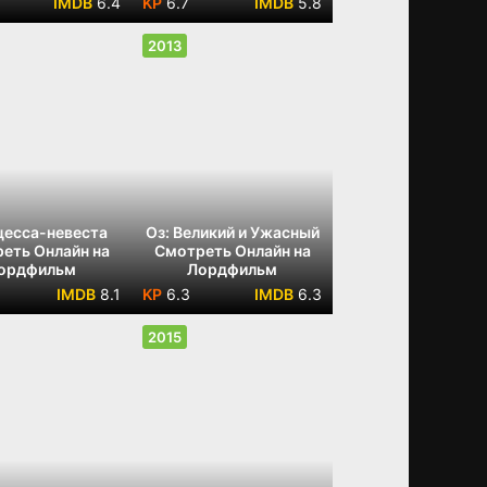
6.4
6.7
5.8
2013
есса-невеста
Оз: Великий и Ужасный
еть Онлайн на
Смотреть Онлайн на
ордфильм
Лордфильм
8.1
6.3
6.3
2015