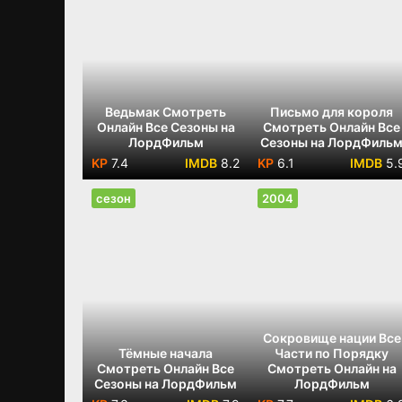
Ведьмак Смотреть
Письмо для короля
Онлайн Все Сезоны на
Смотреть Онлайн Все
ЛордФильм
Сезоны на ЛордФиль
7.4
8.2
6.1
5.
сезон
2004
Сокровище нации Все
Тёмные начала
Части по Порядку
Смотреть Онлайн Все
Смотреть Онлайн на
Сезоны на ЛордФильм
ЛордФильм