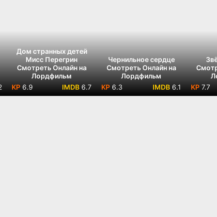
Дом странных детей
Мисс Перегрин
Чернильное сердце
Зв
Смотреть Онлайн на
Смотреть Онлайн на
Смотр
Лордфильм
Лордфильм
Л
2
6.9
6.7
6.3
6.1
7.7