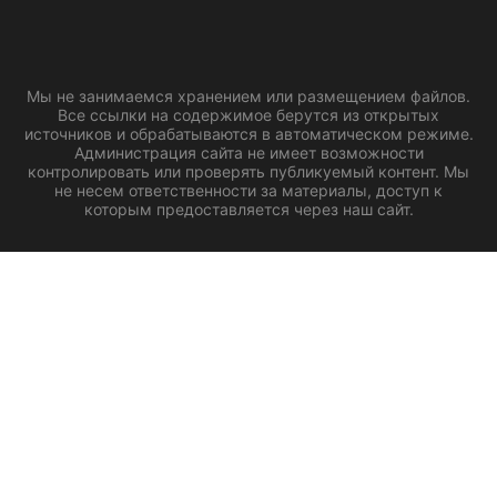
Мы не занимаемся хранением или размещением файлов.
Все ссылки на содержимое берутся из открытых
источников и обрабатываются в автоматическом режиме.
Администрация сайта не имеет возможности
контролировать или проверять публикуемый контент. Мы
не несем ответственности за материалы, доступ к
которым предоставляется через наш сайт.